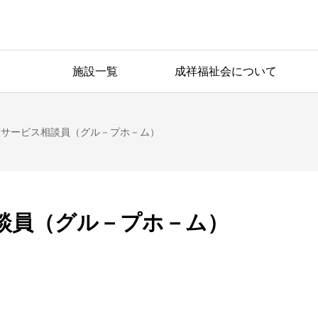
施設一覧
成祥福祉会について
護サービス相談員（グル－プホ－ム）
談員（グル－プホ－ム）