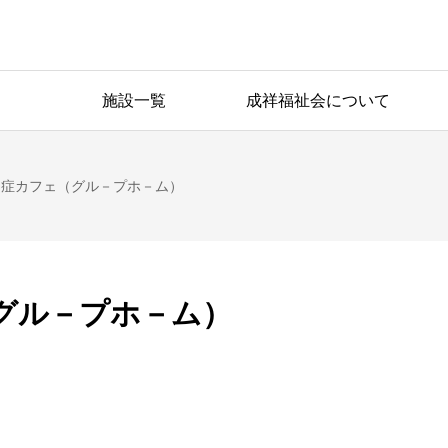
施設一覧
成祥福祉会について
知症カフェ（グル－プホ－ム）
グル－プホ－ム）