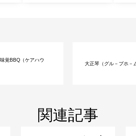
味覚BBQ（ケアハウ
大正琴（グル－プホ－
関連記事