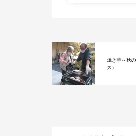
焼き芋～秋の
ス）