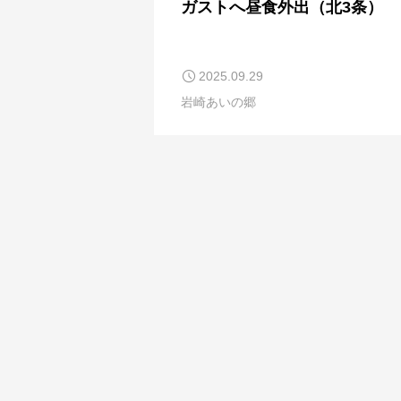
ガストへ昼食外出（北3条）
2025.09.29
岩崎あいの郷